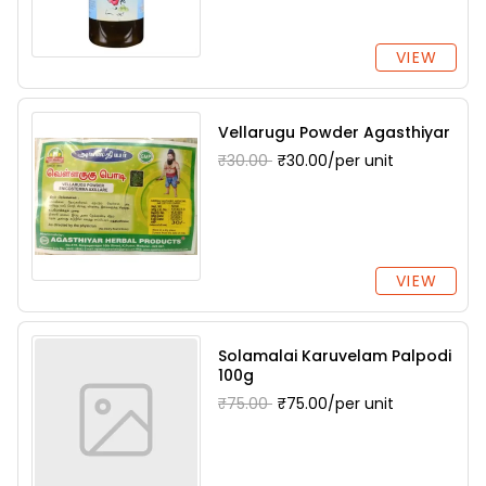
VIEW
Vellarugu Powder Agasthiyar
₹30.00
₹30.00/per unit
VIEW
Solamalai Karuvelam Palpodi
100g
₹75.00
₹75.00/per unit