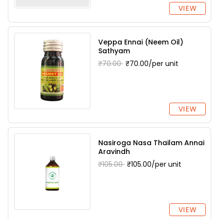
VIEW
Veppa Ennai (Neem Oil)
Sathyam
₹70.00
₹70.00/per unit
VIEW
Nasiroga Nasa Thailam Annai
Aravindh
₹105.00
₹105.00/per unit
VIEW