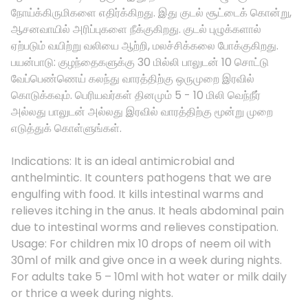
நோய்க்கிருமிகளை எதிர்க்கிறது. இது குடல் சூட்டைக் கொன்று,
ஆசனவாயில் அரிப்புகளை நீக்குகிறது. குடல் புழுக்களால்
ஏற்படும் வயிற்று வலியை ஆற்றி, மலச்சிக்கலை போக்குகிறது.
பயன்பாடு: குழந்தைகளுக்கு 30 மில்லி பாலுடன் 10 சொட்டு
வேப்பெண்ணெய் கலந்து வாரத்திற்கு ஒருமுறை இரவில்
கொடுக்கவும். பெரியவர்கள் தினமும் 5 - 10 மிலி வெந்நீர்
அல்லது பாலுடன் அல்லது இரவில் வாரத்திற்கு மூன்று முறை
எடுத்துக் கொள்ளுங்கள்.
Indications: It is an ideal antimicrobial and
anthelmintic. It counters pathogens that we are
engulfing with food. It kills intestinal warms and
relieves itching in the anus. It heals abdominal pain
due to intestinal worms and relieves constipation.
Usage: For children mix 10 drops of neem oil with
30ml of milk and give once in a week during nights.
For adults take 5 – 10ml with hot water or milk daily