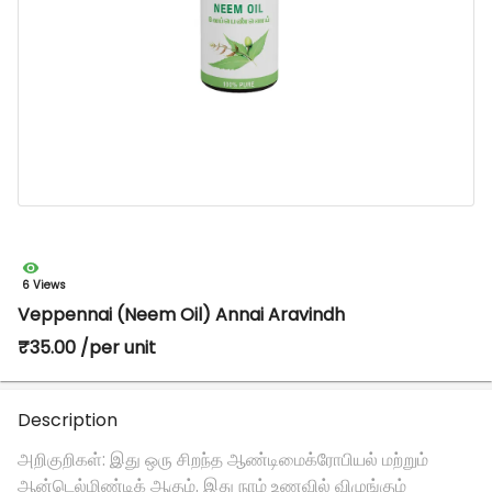
6 Views
Veppennai (Neem Oil) Annai Aravindh
₹35.00 /per unit
Description
அறிகுறிகள்: இது ஒரு சிறந்த ஆண்டிமைக்ரோபியல் மற்றும்
ஆன்டெல்மிண்டிக் ஆகும். இது நாம் உணவில் விழுங்கும்