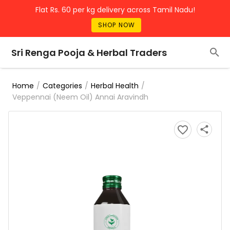
Flat Rs. 60 per kg delivery across Tamil Nadu!
SHOP NOW
Sri Renga Pooja & Herbal Traders
/
/
/
Home
Categories
Herbal Health
Veppennai (Neem Oil) Annai Aravindh