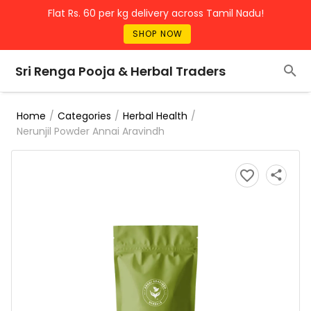
Flat Rs. 60 per kg delivery across Tamil Nadu!
SHOP NOW
Sri Renga Pooja & Herbal Traders
/
/
/
Home
Categories
Herbal Health
Nerunjil Powder Annai Aravindh