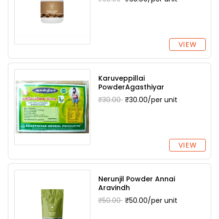
VIEW
Karuveppillai
PowderAgasthiyar
₹30.00
₹30.00/per unit
VIEW
Nerunjil Powder Annai
Aravindh
₹50.00
₹50.00/per unit