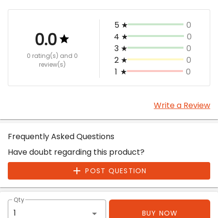
5
★
0
0.0
4
★
0
3
★
0
0 rating(s)
and 0
2
★
0
review(s)
1
★
0
Write a Review
Frequently Asked Questions
Have doubt regarding this product?
POST QUESTION
Qty
BUY NOW