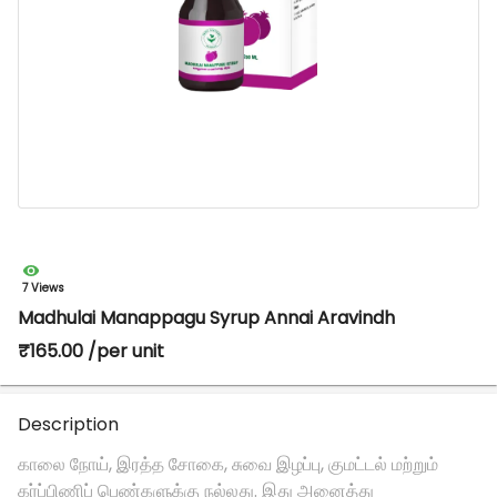
7 Views
Madhulai Manappagu Syrup Annai Aravindh
₹165.00 /per unit
Description
காலை நோய், இரத்த சோகை, சுவை இழப்பு, குமட்டல் மற்றும்
கர்ப்பிணிப் பெண்களுக்கு நல்லது. இது அனைத்து