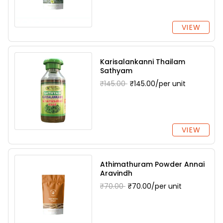
VIEW
Karisalankanni Thailam
Sathyam
₹145.00
₹145.00/per unit
VIEW
Athimathuram Powder Annai
Aravindh
₹70.00
₹70.00/per unit