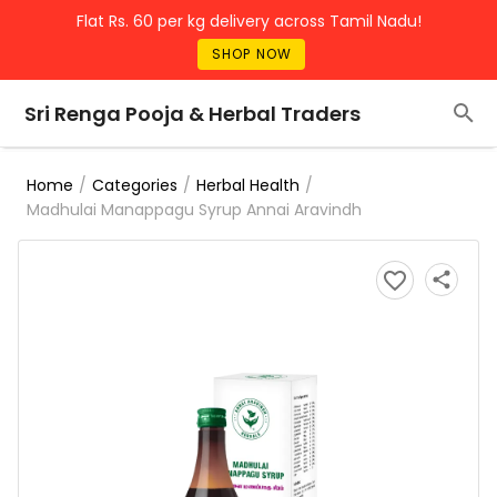
Flat Rs. 60 per kg delivery across Tamil Nadu!
SHOP NOW
Sri Renga Pooja & Herbal Traders
/
/
/
Home
Categories
Herbal Health
Madhulai Manappagu Syrup Annai Aravindh