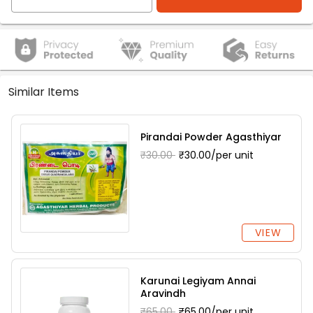
Similar Items
Pirandai Powder Agasthiyar
₹30.00
₹30.00/per unit
VIEW
Karunai Legiyam Annai
Aravindh
₹65.00
₹65.00/per unit