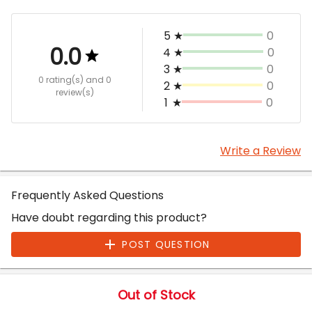
5
★
0
0.0
4
★
0
3
★
0
0 rating(s)
and 0
2
★
0
review(s)
1
★
0
Write a Review
Frequently Asked Questions
Have doubt regarding this product?
POST QUESTION
Out of Stock