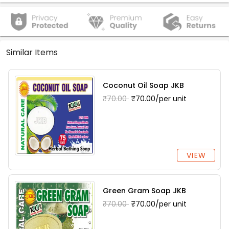
Similar Items
Coconut Oil Soap JKB
₹70.00
₹70.00/per unit
VIEW
Green Gram Soap JKB
₹70.00
₹70.00/per unit