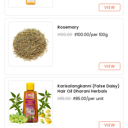
VIEW
Rosemary
₹100.00
₹100.00/per 100g
VIEW
Karisalangkanni (False Daisy)
Hair Oil Dharani Herbals
₹85.00
₹85.00/per unit
VIEW