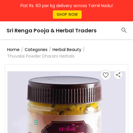
Flat Rs. 60 per kg delivery across Tamil Nadu!
SHOP NOW
Sri Renga Pooja & Herbal Traders
/
/
/
Home
Categories
Herbal Beauty
Thuvalai Powder Dharani Herbals