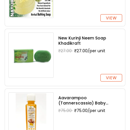
VIEW
New Kurinji Neem Soap
Khadikraft
₹27.00
₹27.00/per unit
VIEW
Aavarampoo
(Tannerscassia) Baby
Shampoo Dharani Herbals
₹75.00
₹75.00/per unit