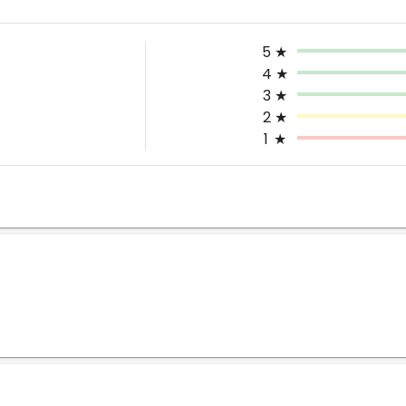
5
★
4
★
3
★
2
★
1
★