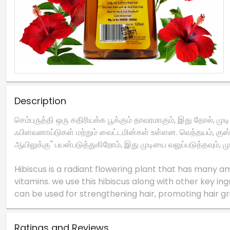
Description
செம்பருத்தி ஒரு கதிரியக்க பூக்கும் தாவரமாகும், இது தோல்,
ஃபிளவனாய்டுகள் மற்றும் வைட்டமின்கள் உள்ளன. வெந்தயம், குஸ்ரூ
ஆயிலுக்கு" பயன்படுத்துகிறோம், இது முடியை வலுப்படுத்தவும், ம
Hibiscus is a radiant flowering plant that has many am
vitamins. we use this hibiscus along with other key in
Ratings and Reviews