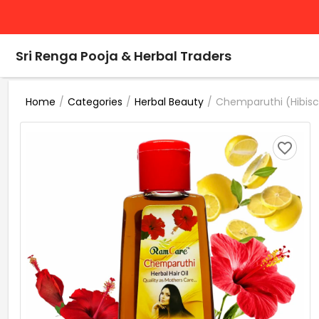
Sri Renga Pooja & Herbal Traders
/
/
/
Chemparuthi (Hibiscu
Home
Categories
Herbal Beauty