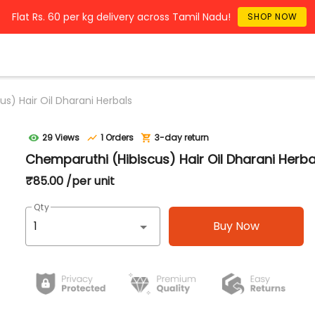
Flat Rs. 60 per kg delivery across Tamil Nadu!
SHOP NOW
s) Hair Oil Dharani Herbals
29 Views
1 Orders
3-day return
Chemparuthi (Hibiscus) Hair Oil Dharani Herba
₹85.00 /per unit
Qty
Buy Now