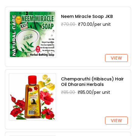
Neem Miracle Soap JKB
₹70.00
₹70.00/per unit
VIEW
Chemparuthi (Hibiscus) Hair
Oil Dharani Herbals
₹85.00
₹85.00/per unit
VIEW