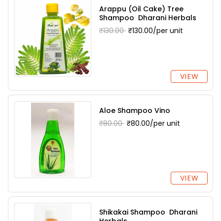
Arappu (Oil Cake) Tree
Shampoo Dharani Herbals
₹130.00
₹130.00/per unit
VIEW
Aloe Shampoo Vino
₹80.00
₹80.00/per unit
VIEW
Shikakai Shampoo Dharani