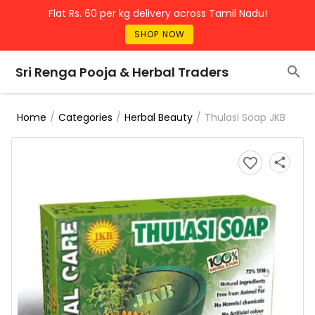
Flat Rs. 60 per kg delivery across Tamil Nadu!
SHOP NOW
Sri Renga Pooja & Herbal Traders
/
/
/
Thulasi Soap JKB
Home
Categories
Herbal Beauty