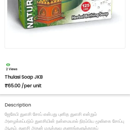
2 Views
Thulasi Soap JKB
₹65.00 /per unit
Description
ஜேகேபி துளசி சோப் என்பது புனித துளசி என்றும்
அழைக்கப்படும் துளசியின் நன்மையால் நிரம்பிய மூலிகை சோப்பு
ஆகும். துளசி அதன் மருத்துவ குணங்களுக்காகப்