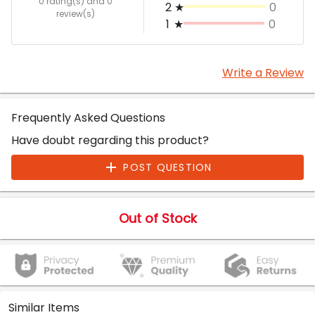
0 rating(s)
and 0
2
★
0
review(s)
1
★
0
Write a Review
Frequently Asked Questions
Have doubt regarding this product?
POST QUESTION
Out of Stock
Similar Items