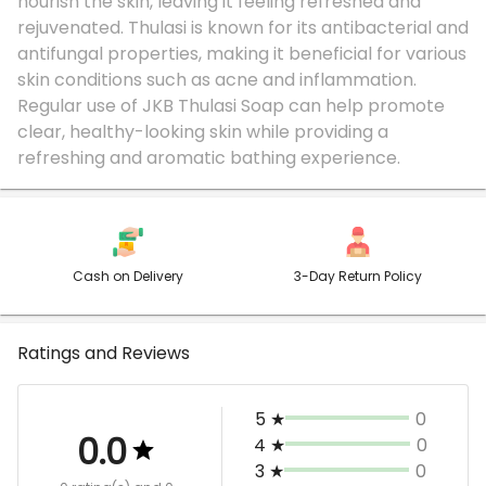
nourish the skin, leaving it feeling refreshed and
rejuvenated. Thulasi is known for its antibacterial and
antifungal properties, making it beneficial for various
skin conditions such as acne and inflammation.
Regular use of JKB Thulasi Soap can help promote
clear, healthy-looking skin while providing a
refreshing and aromatic bathing experience.
Cash on Delivery
3-Day Return Policy
Ratings and Reviews
5
★
0
0.0
4
★
0
3
★
0