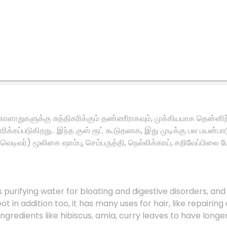
கோளாறுகளுக்கு சுத்திகரிக்கும் தண்ணீராகவும், முக்கியமாக தென்னிந
யாரிக்கப்படுகிறது.. இந்த குஸ் ரூட் கூடுதலாக, இது முடிக்கு பல ப
் (வெடிவர்) மூலிகை ஷாம்பு, செம்பருத்தி, நெல்லிக்காய், கறிவேப்ப
purifying water for bloating and digestive disorders, and a
s root in addition too, it has many uses for hair, like repa
redients like hibiscus, amla, curry leaves to have longer