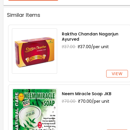
Similar Items
Raktha Chandan Nagarjun
Ayurved
₹37.00
₹37.00/per unit
VIEW
Neem Miracle Soap JKB
₹70.00
₹70.00/per unit