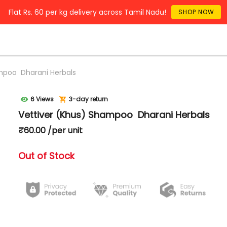
Flat Rs. 60 per kg delivery across Tamil Nadu!
SHOP NOW
mpoo Dharani Herbals
6 Views
3-day return
Vettiver (Khus) Shampoo Dharani Herbals
₹60.00 /per unit
Out of Stock