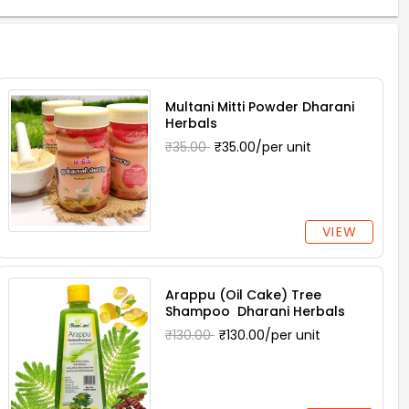
Multani Mitti Powder Dharani
Herbals
₹35.00
₹35.00/per unit
VIEW
Arappu (Oil Cake) Tree
Shampoo Dharani Herbals
₹130.00
₹130.00/per unit