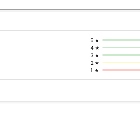
5
★
4
★
3
★
2
★
1
★