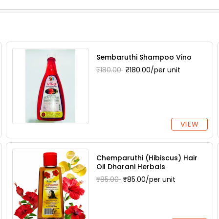
Sembaruthi Shampoo Vino
₹180.00
₹180.00/per unit
VIEW
Chemparuthi (Hibiscus) Hair
Oil Dharani Herbals
₹85.00
₹85.00/per unit