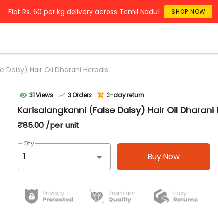
Flat Rs. 60 per kg delivery across Tamil Nadu!
SHOP NOW
e Daisy) Hair Oil Dharani Herbals
31 Views
3 Orders
3-day return
Karisalangkanni (False Daisy) Hair Oil Dharani
₹85.00 /per unit
Qty
Buy Now