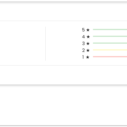
5
★
4
★
3
★
2
★
1
★