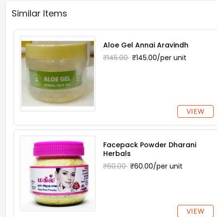
Similar Items
Aloe Gel Annai Aravindh
₹145.00
₹145.00/per unit
VIEW
Facepack Powder Dharani
Herbals
₹60.00
₹60.00/per unit
VIEW