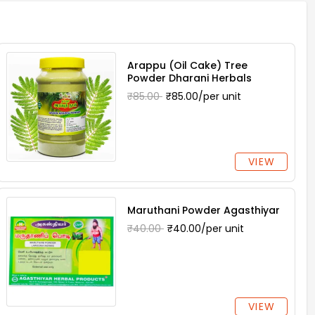
Arappu (Oil Cake) Tree
Powder Dharani Herbals
₹85.00
₹85.00/per unit
VIEW
Maruthani Powder Agasthiyar
₹40.00
₹40.00/per unit
VIEW