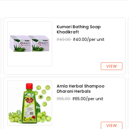
Kumari Bathing Soap
Khadikraft
₹40.00
₹40.00/per unit
VIEW
Amla Herbal Shampoo
Dharani Herbals
₹65.00
₹65.00/per unit
VIEW