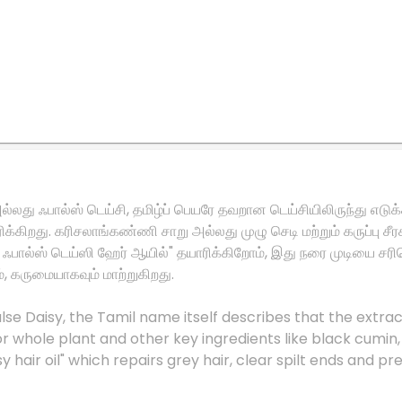
ல்லது ஃபால்ஸ் டெய்சி, தமிழ்ப் பெயரே தவறான டெய்சியிலிருந்து எடுக்
்கிறது. கரிசலாங்கண்ணி சாறு அல்லது முழு செடி மற்றும் கருப்பு சீரக
 ஃபால்ஸ் டெய்ஸி ஹேர் ஆயில்" தயாரிக்கிறோம், இது நரை முடியை சரிச
், கருமையாகவும் மாற்றுகிறது.
lse Daisy, the Tamil name itself describes that the extract
or whole plant and other key ingredients like black cumi
ir oil" which repairs grey hair, clear spilt ends and preve